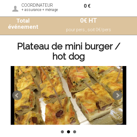
COORDINATEUR
0 €
+ assurance + ménage
0€ HT
Total
événement
pour pers., soit 0€/pers
Plateau de mini burger /
hot dog