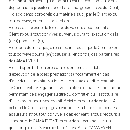
et remboursements qui apparaîtraient nécessaires suite aux
dégradations précitées seront à la charge exclusive du Client,
– d’accidents corporels ou matériels subi, par le Client et/ou
tout convive, durant, la prestation
– des vols de perte de fonds et de valeurs appartenant au
Client et/ou à tout convives survenus durant l’exécution de la
(des) prestation(s),
– de tous dommages, directs ou indirects, que le Client et/ou
tout convive pourrai(en)t causer à l’encontre, des partenaires
de CAMA EVENT
– d’indisponibilité du prestataire concerné à la date
d’exécution de la (des) prestation(s) notamment en cas
d’accident, d’hospitalisation ou de maladie dudit prestataire.
Le Client déclare et garantit avoir la pleine capacité juridique lui
permettant de s’engager au titre du contrat et qu’il est titulaire
d’une assurance responsabilité civile en cours de validité. A
cet effet le Client s’engage à renoncer et à faire renoncer ses
assureurs et/ou tout convive le cas échéant, à tous recours à
l’encontre de CAMA EVENT en cas de survenance de l’un
quelconque des évènements précités. Ainsi, CAMA EVENT